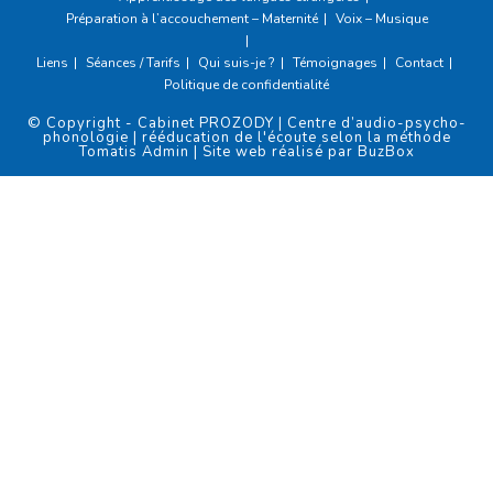
Préparation à l’accouchement – Maternité
Voix – Musique
Liens
Séances / Tarifs
Qui suis-je ?
Témoignages
Contact
Politique de confidentialité
© Copyright - Cabinet PROZODY | Centre d’audio-psycho-
phonologie | rééducation de l'écoute selon la méthode
Tomatis
Admin
| Site web réalisé par
BuzBox