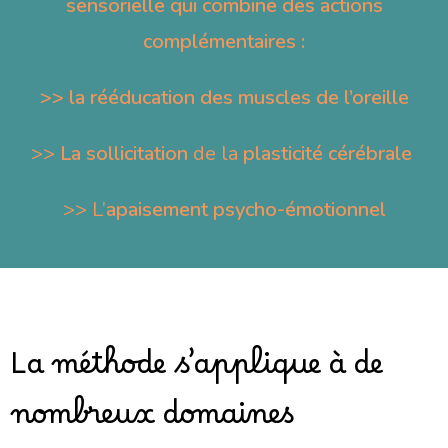
sensorielle qui combine des actions
complémentaires :
>> la rééducation des muscles de l’oreille
>>
La sollicitation
de la
plasticité cérébrale
>> L’
apaisement
psycho-émotionnel
La méthode s’applique à de
nombreux domaines