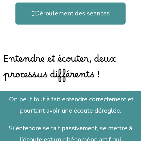
Déroulement des séances
Entendre et écouter, deux
processus différents !
On peut tout à fait
entendre correctement
et
pourtant avoir
une écoute déréglée
.
Si
entendre
se fait
passivement
, se mettre à
l’
écoute
est un phénomène
actif
qui