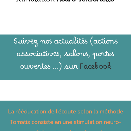
Suivez nos actualités (actions
associatives, salons, portes
ouvertes …) sur
Facebook
La rééducation de l’écoute selon la méthode
Tomatis consiste en une stimulation neuro-