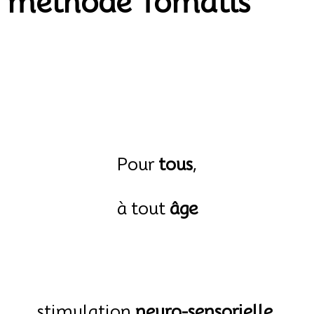
méthode Tomatis
Pour
tous
,
à tout
âge
stimulation
neuro-sensorielle